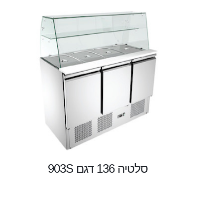
סלטיה 136 דגם 903S