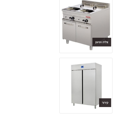
צליה וטיגון
קירור