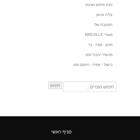
נקיון אחסון ושינוע
צליה וטיגון
המטבח שלי
מוצרי BREVILLE
מזנון - קפה - בר
מכשירי עיבוד מזון
בישול - אפיה - חימום מזון
חיפוש
סניף ראשי