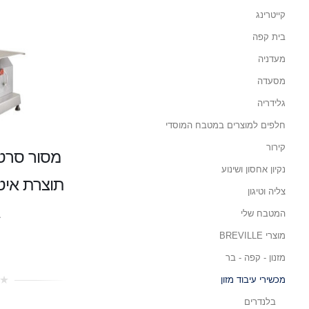
קייטרינג
בית קפה
מעדניה
מסעדה
גלידריה
חלפים למוצרים במטבח המוסדי
קירור
נקיון אחסון ושינוע
תוצרת איט
צליה וטיגון
המטבח שלי
מוצרי BREVILLE
מזנון - קפה - בר
מכשירי עיבוד מזון
0
out
בלנדרים
of