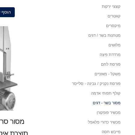
5
קוצצי ירקות
הוסף 
קאטרים
מיקסרים
מטחנות בשר / דגים
מלושים
מרדדת פיצה
פורסת לחם
משקל - מאזניים
פורסת נקניק / גבינה - סלייסר
קולף תפוחי אדמה
מסור בשר - דגים
מכשיר פופקורן
מכשיר כדורי פלאפל
תוצרת איט
מייבש חסה