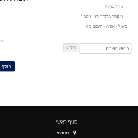
גירוד גבינה
מיקסר בלנדר ידני "רמבו"
בישול - אפיה - חימום מזון
0
חיפוש
out
of
5
הוסף 
סניף ראשי
כתובת: