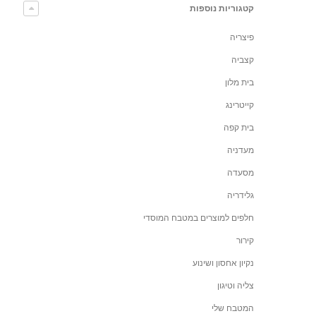
קטגוריות נוספות
פיצריה
קצביה
בית מלון
קייטרינג
בית קפה
מעדניה
מסעדה
גלידריה
חלפים למוצרים במטבח המוסדי
קירור
נקיון אחסון ושינוע
צליה וטיגון
המטבח שלי